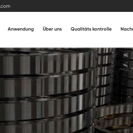
.com
Anwendung
Über uns
Qualitäts kontrolle
Nachr
Kreuz rollenlager
Doppelreihiges Kugelschling lager
Schwenk ringlager mit externem Zahnrad
Schwenk lager ohne Ausrüstung