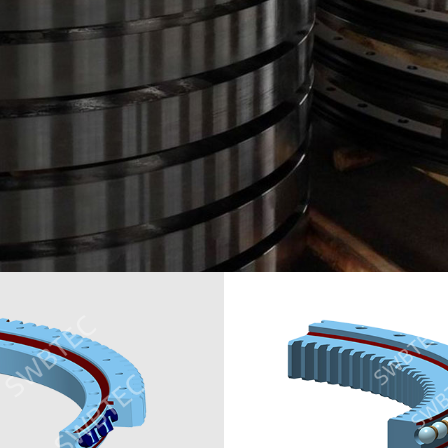
Hochpräzises Kreuz rollenlager
Kran-Schling lager
Wurm gang Slew Drive

SCROLL DOWN