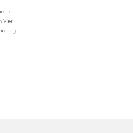
ehmen
n Vier-
ndlung.