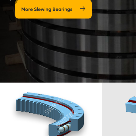
Flansch schlinglager & leichtes Schlinglager

Know SWBTEC More
Bagger-Schlitten lager
Kunden spezifisches Traglager