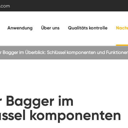
.com
Anwendung
Über uns
Qualitäts kontrolle
Nachr
r Bagger im Überblick: Schlüssel komponenten und Funktione
Kreuz rollenlager
Doppelreihiges Kugelschling lager
r Bagger im
Schwenk ringlager mit externem Zahnrad
lüssel komponenten
Schwenk lager ohne Ausrüstung