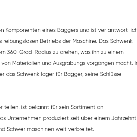
Hochpräzises Kreuz rollenlager
Kran-Schling lager
ten Komponenten eines Baggers und ist ver antwort lic
Wurm gang Slew Drive
es reibungslosen Betriebs der Maschine. Das Schwenk
nem 360-Grad-Radius zu drehen, was ihn zu einem
 von Materialien und Ausgrabungs vorgängen macht. I
er das Schwenk lager für Bagger, seine Schlüssel
teilen, ist bekannt für sein Sortiment an
as Unternehmen produziert seit über einem Jahrzehnt
und Schwer maschinen weit verbreitet.