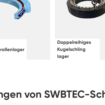
Doppelreihiges
Kugelschling
 rollenlager
lager
rungen von SWBTEC-S