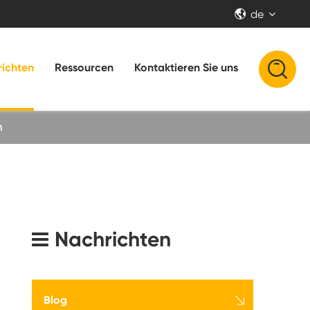
de


ichten
Ressourcen
Kontaktieren Sie uns
n
Nachrichten

Blog