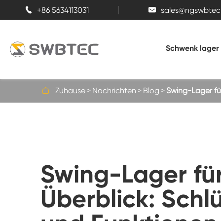
+86 5634113031
sales@ngswbtec


Schwenk lager

Zuhause
Nachrichten
Blog
Swing-Lager fü
Vier-Punkt-Kontakt-Kugel schliff lager
Einreihiges Kugelschling lager
Swing-Lager fü
Dreireihige Rollenlenlenlager
Überblick: Sch
Schwenk lager mit internem Zahnrad