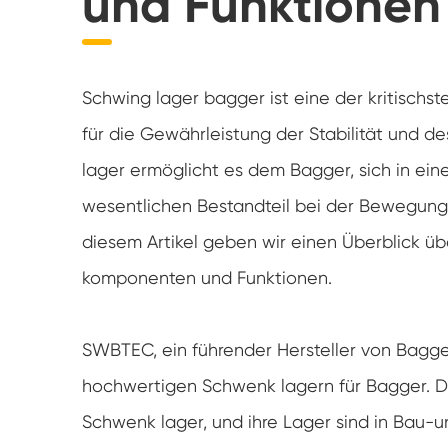
und Funktionen
Flansch schlinglager & leichtes Schlinglager
Bagger-Schlitten lager
Schwing lager bagger ist eine der kritischs
Kunden spezifisches Traglager
für die Gewährleistung der Stabilität und d
lager ermöglicht es dem Bagger, sich in ei
wesentlichen Bestandteil bei der Bewegung
diesem Artikel geben wir einen Überblick üb
komponenten und Funktionen.
SWBTEC, ein führender Hersteller von Bagger 
hochwertigen Schwenk lagern für Bagger. D
Schwenk lager, und ihre Lager sind in Bau-